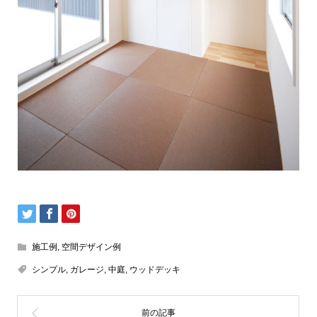
施工例
,
空間デザイン例
シンプル
,
ガレージ
,
中庭
,
ウッドデッキ