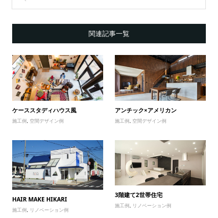
関連記事一覧
ケーススタディハウス風
アンチック×アメリカン
施工例
,
空間デザイン例
施工例
,
空間デザイン例
3階建て2世帯住宅
HAIR MAKE HIKARI
施工例
,
リノベーション例
施工例
,
リノベーション例